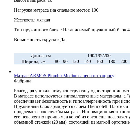
Высота матраса: 16
Нагрузка матраса (на спальное место): 100
Жесткость: мягкая
Тип пружинного блока: Независимый пружинный блок 4
Возможность скрутки: Да
Длина, см
190/195/200
Ширина, см
80
90
120
140
160
180
200
Матрас ARMOS Plombir Medium - цена по запросу
Фабрика:
Благодаря уникальному конструктиву односторонние мат
В матрасе используются гипоаллергенные материалы, а "
обеспечивает безопасность и гипоаллергенность при исп
Пружинный блок армируется слоем Thermofelt. Плотный
продлевает срок службы матраса. Инновационная техноло
его невероятно прочным, а короб из ортопены позволяет
объемной стежкой (20 мм), состоящей из мягкой ортопены