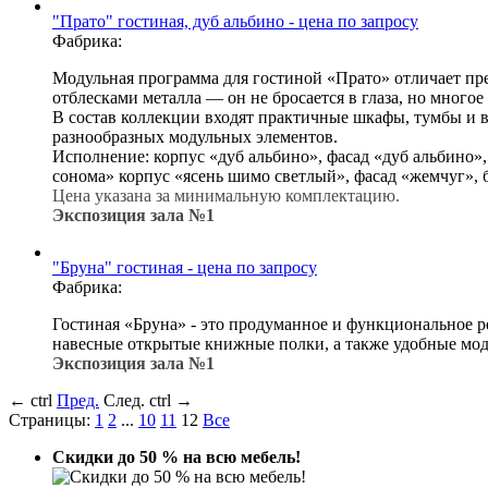
"Прато" гостиная, дуб альбино - цена по запросу
Фабрика:
Модульная программа для гостиной «Прато» отличает пр
отблесками металла — он не бросается в глаза, но многое 
В состав коллекции входят практичные шкафы, тумбы и 
разнообразных модульных элементов.
Исполнение: корпус «дуб альбино», фасад «дуб альбино»,
сонома» корпус «ясень шимо светлый», фасад «жемчуг», 
Цена указана за минимальную комплектацию.
Экспозиция зала №1
"Бруна" гостиная - цена по запросу
Фабрика:
Гостиная «Бруна» - это продуманное и функциональное ре
навесные открытые книжные полки, а также удобные мод
Экспозиция зала №1
←
ctrl
Пред.
След.
ctrl
→
Страницы:
1
2
...
10
11
12
Все
Cкидки до 50 % на всю мебель!