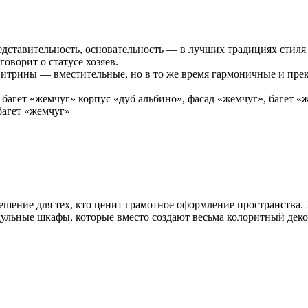
едставительность, основательность — в лучших традициях стил
говорит о статусе хозяев.
витрины — вместительные, но в то же время гармоничные и пре
 багет «жемчуг» корпус «дуб альбино», фасад «жемчуг», багет «
багет «жемчуг»
шение для тех, кто ценит грамотное оформление пространства. Э
ульные шкафы, которые вместо создают весьма колоритный деко